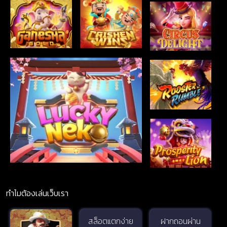
ทำไมต้องเล่นเว็บเรา
สล็อตแตกง่าย
ฝากถอนผ่าน