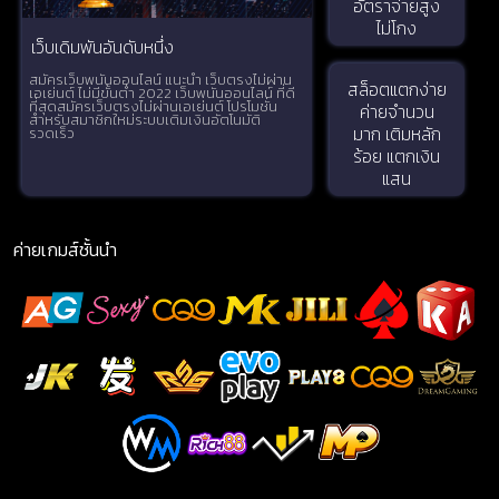
อัตราจ่ายสูง
ไม่โกง
เว็บเดิมพันอันดับหนึ่ง
สมัครเว็บพนันออนไลน์ แนะนำ เว็บตรงไม่ผ่าน
สล็อตแตกง่าย
เอเย่นต์ ไม่มีขั้นต่ำ 2022 เว็บพนันออนไลน์ ที่ดี
ที่สุดสมัครเว็บตรงไม่ผ่านเอเย่นต์ โปรโมชั่น
ค่ายจำนวน
สำหรับสมาชิกใหม่ระบบเติมเงินอัตโนมัติ
มาก เติมหลัก
รวดเร็ว
ร้อย แตกเงิน
แสน
ค่ายเกมส์ชั้นนำ